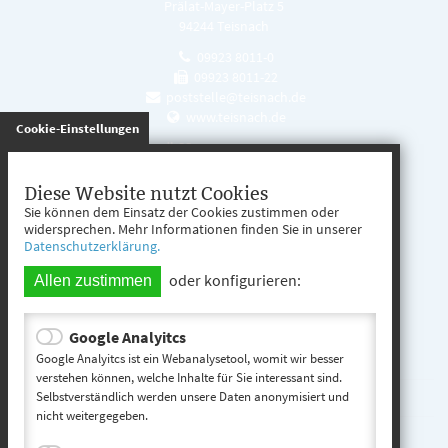
Prälat-Mayer-Platz 5
94244 Teisnach
09923 8011-0
09923 8011-22
poststelle@teisnach.de
www.teisnach.de
gespeichert
Cookie-Einstellungen
Öffnungszeiten
Mo. - Fr. 08:00 - 12:00 Uhr
Diese Website nutzt Cookies
Sie können dem Einsatz der Cookies zustimmen oder
Mo. - Mi. 13:00 - 16:00 Uhr
widersprechen. Mehr Informationen finden Sie in unserer
Datenschutzerklärung.
Do. 13:00 - 17:00 Uhr
oder konfigurieren:
Allen zustimmen
Google Analyitcs
Teisnach entdecken
Google Analyitcs ist ein Webanalysetool, womit wir besser
verstehen können, welche Inhalte für Sie interessant sind.
Selbstverständlich werden unsere Daten anonymisiert und
Startseite
nicht weitergegeben.
Kontakt