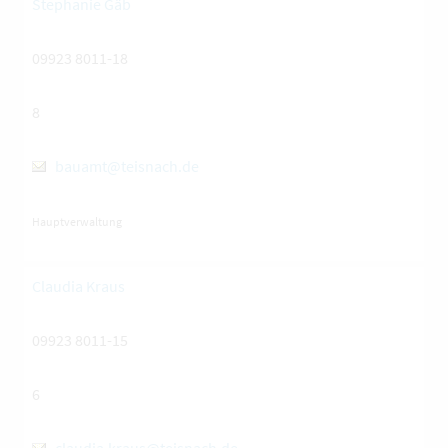
Stephanie Gäb
09923 8011-18
8
bauamt@teisnach.de
Hauptverwaltung
Claudia Kraus
09923 8011-15
6