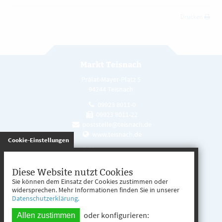
Drucken
Markt Teisnach
Prälat-Mayer-Platz 5
94244 Teisnach
09923 8011-0
09923 8011-22
poststelle@teisnach.de
www.teisnach.de
gespeichert
Cookie-Einstellungen
Öffnungszeiten
Mo. - Fr. 08:00 - 12:00 Uhr
Diese Website nutzt Cookies
Sie können dem Einsatz der Cookies zustimmen oder
Mo. - Mi. 13:00 - 16:00 Uhr
widersprechen. Mehr Informationen finden Sie in unserer
Datenschutzerklärung.
Do. 13:00 - 17:00 Uhr
oder konfigurieren:
Allen zustimmen