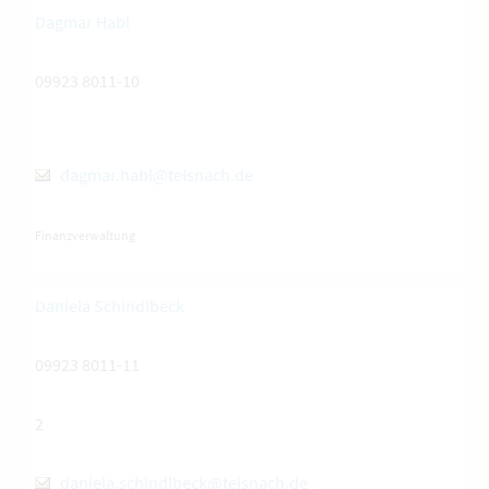
Dagmar Habl
09923 8011-10
dagmar.habl@teisnach.de
Finanzverwaltung
Daniela Schindlbeck
09923 8011-11
2
daniela.schindlbeck@teisnach.de