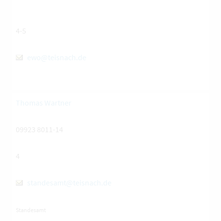
4-5
ewo@teisnach.de
Thomas Wartner
09923 8011-14
4
standesamt@teisnach.de
Standesamt