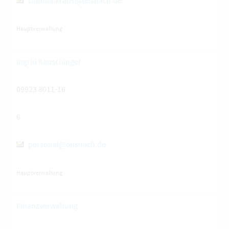
claudia.kraus@teisnach.de
Hauptverwaltung
Ingrid Kauschinger
09923 8011-16
6
personal@teisnach.de
Hauptverwaltung
Finanzverwaltung