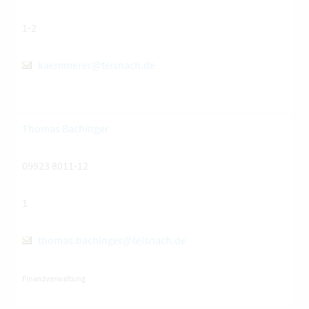
1-2
kaemmerer@teisnach.de
Thomas Bachinger
09923 8011-12
1
thomas.bachinger@teisnach.de
Finanzverwaltung