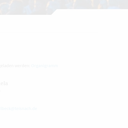
geladen werden:
Organigramm
ela
1
dlbeck@teisnach.de