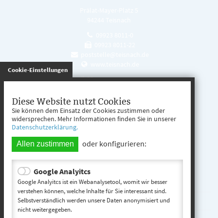
Prälat-Mayer-Platz 5
94244 Teisnach
09923 8011-0
09923 8011-22
poststelle@teisnach.de
www.teisnach.de
gespeichert
Cookie-Einstellungen
Öffnungszeiten
Mo. - Fr. 08:00 - 12:00 Uhr
Diese Website nutzt Cookies
Sie können dem Einsatz der Cookies zustimmen oder
Mo. - Mi. 13:00 - 16:00 Uhr
widersprechen. Mehr Informationen finden Sie in unserer
Datenschutzerklärung.
Do. 13:00 - 17:00 Uhr
oder konfigurieren:
Allen zustimmen
Google Analyitcs
Teisnach entdecken
Google Analyitcs ist ein Webanalysetool, womit wir besser
verstehen können, welche Inhalte für Sie interessant sind.
Selbstverständlich werden unsere Daten anonymisiert und
Startseite
nicht weitergegeben.