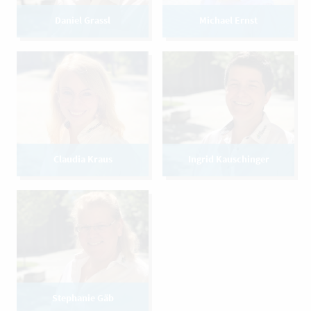
Daniel Grassl
Michael Ernst
Claudia Kraus
Ingrid Kauschinger
Stephanie Gäb