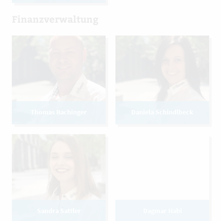
Finanzverwaltung
Thomas Bachinger
Daniela Schindlbeck
Sandra Sattler
Dagmar Habl