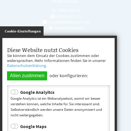
94244 Teisnach
09923 8011-0
09923 8011-22
poststelle@teisnach.de
www.teisnach.de
gespeichert
Cookie-Einstellungen
Öffnungszeiten
Mo. - Fr. 08:00 - 12:00 Uhr
Diese Website nutzt Cookies
Sie können dem Einsatz der Cookies zustimmen oder
Mo. - Mi. 13:00 - 16:00 Uhr
widersprechen. Mehr Informationen finden Sie in unserer
Datenschutzerklärung.
Do. 13:00 - 17:00 Uhr
oder konfigurieren:
Allen zustimmen
Google Analyitcs
Teisnach entdecken
Google Analyitcs ist ein Webanalysetool, womit wir besser
verstehen können, welche Inhalte für Sie interessant sind.
Selbstverständlich werden unsere Daten anonymisiert und
Startseite
nicht weitergegeben.
Kontakt
Google Maps