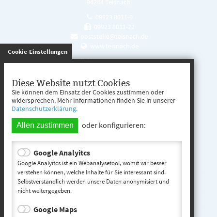
94244 Teisnach
09923 8011-0
09923 8011-22
poststelle@teisnach.de
www.teisnach.de
gespeichert
Cookie-Einstellungen
Öffnungszeiten
Mo. - Fr. 08:00 - 12:00 Uhr
Diese Website nutzt Cookies
Sie können dem Einsatz der Cookies zustimmen oder
Mo. - Mi. 13:00 - 16:00 Uhr
widersprechen. Mehr Informationen finden Sie in unserer
Datenschutzerklärung.
Do. 13:00 - 17:00 Uhr
oder konfigurieren:
Allen zustimmen
Google Analyitcs
Teisnach entdecken
Google Analyitcs ist ein Webanalysetool, womit wir besser
verstehen können, welche Inhalte für Sie interessant sind.
Selbstverständlich werden unsere Daten anonymisiert und
Startseite
nicht weitergegeben.
Kontakt
Google Maps