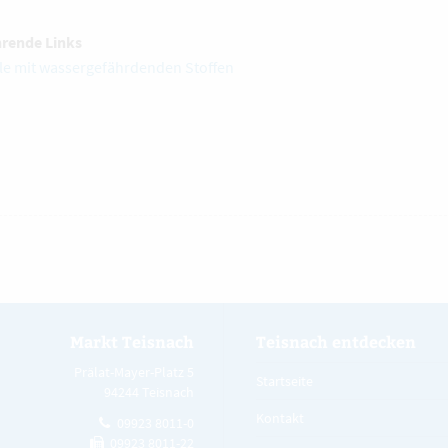
hrende Links
le mit wassergefährdenden Stoffen
Markt Teisnach
Teisnach entdecken
Prälat-Mayer-Platz 5
Startseite
94244 Teisnach
Kontakt
09923 8011-0
09923 8011-22