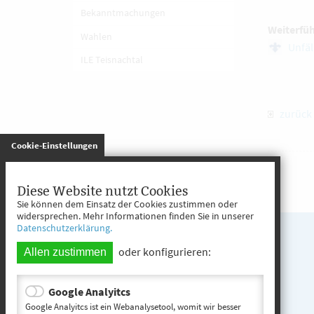
Bekanntmachungen
Weiterfü
Wahlen
Unfäl
ILE Teisnachtal
zurück
gespeichert
Cookie-Einstellungen
Diese Website nutzt Cookies
Sie können dem Einsatz der Cookies zustimmen oder
widersprechen. Mehr Informationen finden Sie in unserer
Datenschutzerklärung.
oder konfigurieren:
Allen zustimmen
Google Analyitcs
Google Analyitcs ist ein Webanalysetool, womit wir besser