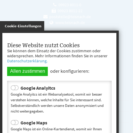
09923 8011-0
09923 8011-22
poststelle@teisnach.de
www.teisnach.de
gespeichert
Cookie-Einstellungen
Öffnungszeiten
Mo. - Fr. 08:00 - 12:00 Uhr
Diese Website nutzt Cookies
Sie können dem Einsatz der Cookies zustimmen oder
Mo. - Mi. 13:00 - 16:00 Uhr
widersprechen. Mehr Informationen finden Sie in unserer
Datenschutzerklärung.
Do. 13:00 - 17:00 Uhr
oder konfigurieren:
Allen zustimmen
Google Analyitcs
Teisnach entdecken
Google Analyitcs ist ein Webanalysetool, womit wir besser
verstehen können, welche Inhalte für Sie interessant sind.
Selbstverständlich werden unsere Daten anonymisiert und
Startseite
nicht weitergegeben.
Kontakt
Google Maps
Impressum
Google Maps ist ein Online-Kartendienst, womit wir Ihnen