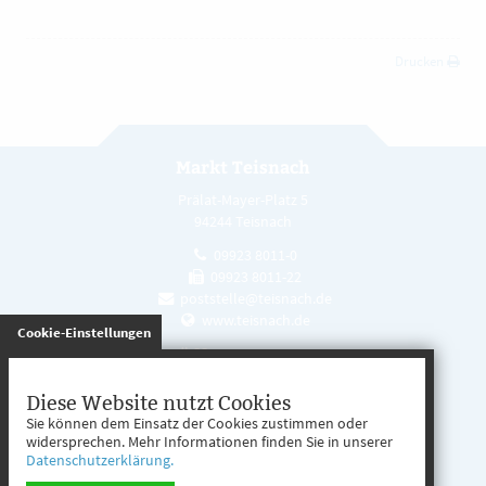
Drucken
Markt Teisnach
Prälat-Mayer-Platz 5
94244 Teisnach
09923 8011-0
09923 8011-22
poststelle@teisnach.de
www.teisnach.de
gespeichert
Cookie-Einstellungen
Öffnungszeiten
Mo. - Fr. 08:00 - 12:00 Uhr
Diese Website nutzt Cookies
Sie können dem Einsatz der Cookies zustimmen oder
Mo. - Mi. 13:00 - 16:00 Uhr
widersprechen. Mehr Informationen finden Sie in unserer
Datenschutzerklärung.
Do. 13:00 - 17:00 Uhr