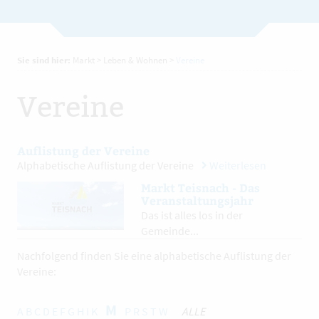
Sie sind hier:
Markt
>
Leben & Wohnen
>
Vereine
Vereine
Auflistung der Vereine
Alphabetische Auflistung der Vereine
Weiterlesen
Markt Teisnach - Das
Veranstaltungsjahr
Das ist alles los in der
Gemeinde...
Nachfolgend finden Sie eine alphabetische Auflistung der
Vereine:
M
A
B
C
D
E
F
G
H
I
K
P
R
S
T
W
ALLE