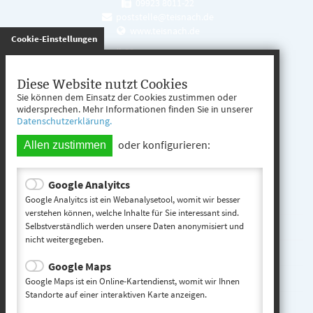
09923 8011-22
poststelle@teisnach.de
www.teisnach.de
gespeichert
Cookie-Einstellungen
Öffnungszeiten
Mo. - Fr. 08:00 - 12:00 Uhr
Diese Website nutzt Cookies
Sie können dem Einsatz der Cookies zustimmen oder
Mo. - Mi. 13:00 - 16:00 Uhr
widersprechen. Mehr Informationen finden Sie in unserer
Datenschutzerklärung.
Do. 13:00 - 17:00 Uhr
oder konfigurieren:
Allen zustimmen
Google Analyitcs
Teisnach entdecken
Google Analyitcs ist ein Webanalysetool, womit wir besser
verstehen können, welche Inhalte für Sie interessant sind.
Selbstverständlich werden unsere Daten anonymisiert und
Startseite
nicht weitergegeben.
Kontakt
Google Maps
Impressum
Google Maps ist ein Online-Kartendienst, womit wir Ihnen
Standorte auf einer interaktiven Karte anzeigen.
Datenschutz