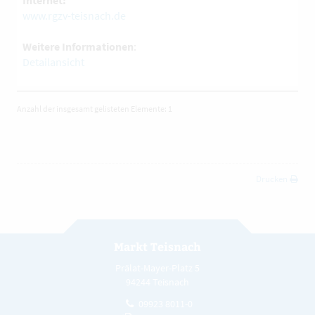
Internet:
www.rgzv-teisnach.de
Weitere Informationen
:
Detailansicht
Anzahl der insgesamt gelisteten Elemente: 1
Drucken
Markt Teisnach
Prälat-Mayer-Platz 5
94244 Teisnach
09923 8011-0