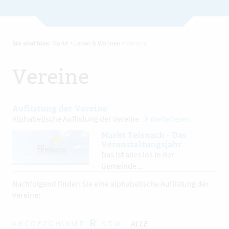
Sie sind hier:
Markt
>
Leben & Wohnen
>
Vereine
Vereine
Auflistung der Vereine
Alphabetische Auflistung der Vereine
Weiterlesen
Markt Teisnach - Das
Veranstaltungsjahr
Das ist alles los in der
Gemeinde...
Nachfolgend finden Sie eine alphabetische Auflistung der
Vereine:
R
A
B
C
D
E
F
G
H
I
K
M
P
S
T
W
ALLE