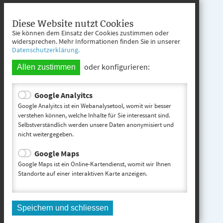
Öffnungszeiten
Mo. - Fr. 08:00 - 12:00 Uhr
Diese Website nutzt Cookies
Sie können dem Einsatz der Cookies zustimmen oder
Mo. - Mi. 13:00 - 16:00 Uhr
widersprechen. Mehr Informationen finden Sie in unserer
Datenschutzerklärung.
Do. 13:00 - 17:00 Uhr
oder konfigurieren:
Allen zustimmen
Google Analyitcs
Teisnach entdecken
Google Analyitcs ist ein Webanalysetool, womit wir besser
verstehen können, welche Inhalte für Sie interessant sind.
Selbstverständlich werden unsere Daten anonymisiert und
Startseite
nicht weitergegeben.
Kontakt
Google Maps
Impressum
Google Maps ist ein Online-Kartendienst, womit wir Ihnen
Standorte auf einer interaktiven Karte anzeigen.
Datenschutz
Inhaltsverzeichnis
Speichern und schliessen