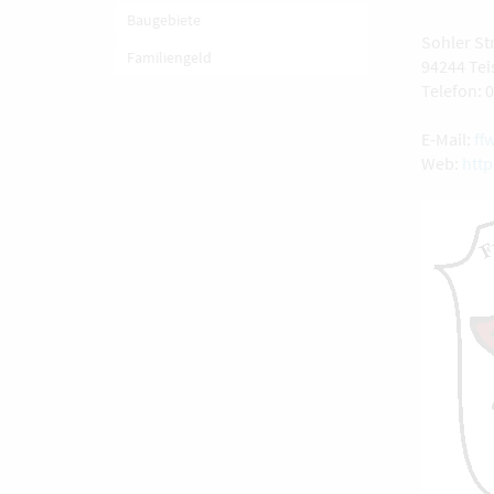
Baugebiete
Sohler Str
Familiengeld
94244 Te
Telefon: 
E-Mail:
ff
Web:
http