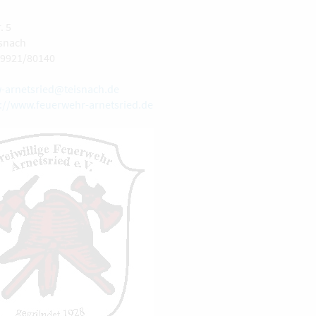
. 5
isnach
09921/80140
w-arnetsried@teisnach.de
://www.feuerwehr-arnetsried.de