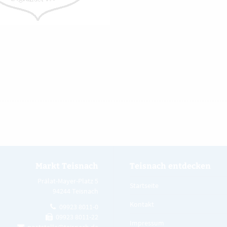
Markt Teisnach
Teisnach entdecken
Prälat-Mayer-Platz 5
Startseite
94244 Teisnach
Kontakt
09923 8011-0
09923 8011-22
Impressum
poststelle@teisnach.de