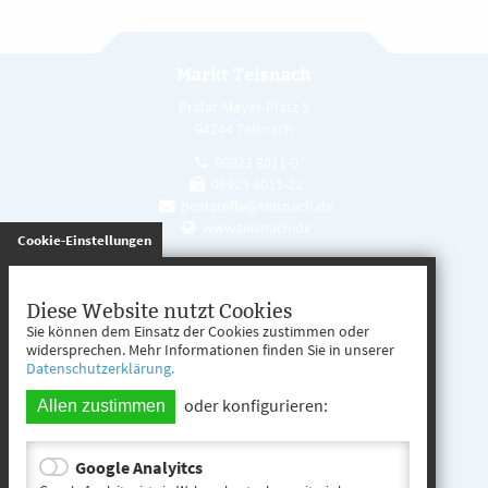
Markt Teisnach
Prälat-Mayer-Platz 5
94244 Teisnach
09923 8011-0
09923 8011-22
poststelle@teisnach.de
www.teisnach.de
gespeichert
Cookie-Einstellungen
Öffnungszeiten
Mo. - Fr. 08:00 - 12:00 Uhr
Diese Website nutzt Cookies
Sie können dem Einsatz der Cookies zustimmen oder
Mo. - Mi. 13:00 - 16:00 Uhr
widersprechen. Mehr Informationen finden Sie in unserer
Datenschutzerklärung.
Do. 13:00 - 17:00 Uhr
oder konfigurieren:
Allen zustimmen
Google Analyitcs