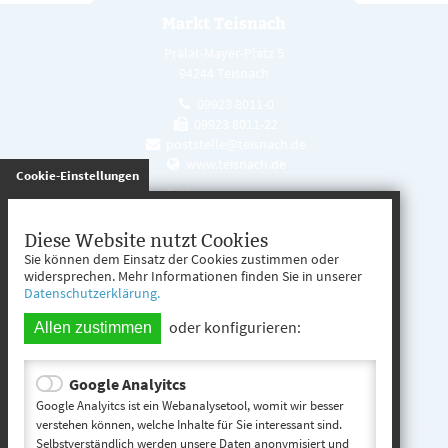
Markt Teisnach
Prälat-Mayer-Platz 5
94244 Teisnach
09923 8011-0
09923 8011-22
poststelle@teisnach.de
www.teisnach.de
gespeichert
Cookie-Einstellungen
Öffnungszeiten
Mo. - Fr. 08:00 - 12:00 Uhr
Diese Website nutzt Cookies
Sie können dem Einsatz der Cookies zustimmen oder
Mo. - Mi. 13:00 - 16:00 Uhr
widersprechen. Mehr Informationen finden Sie in unserer
Datenschutzerklärung.
Do. 13:00 - 17:00 Uhr
oder konfigurieren:
Allen zustimmen
Google Analyitcs
Teisnach entdecken
Google Analyitcs ist ein Webanalysetool, womit wir besser
verstehen können, welche Inhalte für Sie interessant sind.
Selbstverständlich werden unsere Daten anonymisiert und
Startseite