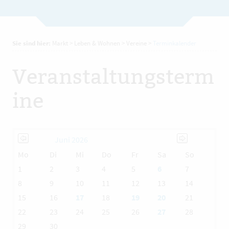
Sie sind hier:
Markt
>
Leben & Wohnen
>
Vereine
>
Terminkalender
Veranstaltungsterm
ine
Juni 2026
Mo
Di
Mi
Do
Fr
Sa
So
1
2
3
4
5
6
7
8
9
10
11
12
13
14
15
16
17
18
19
20
21
22
23
24
25
26
27
28
29
30