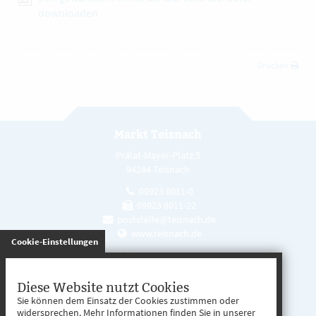
downloaden
Drucken
Markt Teisnach
Prälat-Mayer-Platz 5
94244 Teisnach
09923 8011-0
09923 8011-22
poststelle@teisnach.de
www.teisnach.de
gespeichert
Cookie-Einstellungen
Öffnungszeiten
Mo. - Fr. 08:00 - 12:00 Uhr
Diese Website nutzt Cookies
Sie können dem Einsatz der Cookies zustimmen oder
Mo. - Mi. 13:00 - 16:00 Uhr
widersprechen. Mehr Informationen finden Sie in unserer