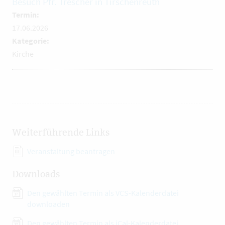
Besuch Pfr. Trescher in Tirschenreuth
Termin:
17.06.2026
Kategorie:
Kirche
Weiterführende Links
Veranstaltung beantragen
Downloads
Den gewählten Termin als VCS-Kalenderdatei
downloaden
Den gewählten Termin als iCal-Kalenderdatei