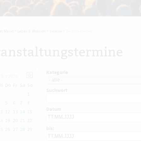
r:
Markt
>
Leben & Wohnen
>
Vereine
>
Terminkalender
anstaltungstermine
Kategorie
ärz 2026
Mi
Do
Fr
Sa
So
Suchwort
1
4
5
6
7
8
Datum
11
12
13
14
15
18
19
20
21
22
bis:
25
26
27
28
29