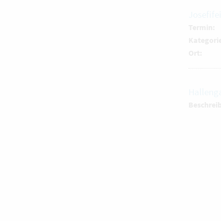
Josefife
Termin:
Kategori
Ort:
Halleng
Beschrei