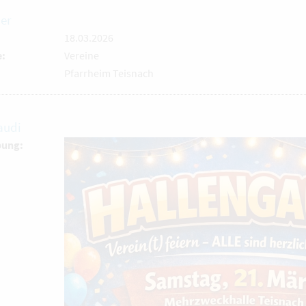
ier
18.03.2026
e:
Vereine
Pfarrheim Teisnach
audi
bung: