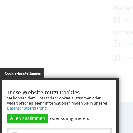
Weiter
Vera
Downlo
Die 
Die 
gespeichert
Cookie-Einstellungen
Diese Website nutzt Cookies
Sie können dem Einsatz der Cookies zustimmen oder
widersprechen. Mehr Informationen finden Sie in unserer
Datenschutzerklärung.
oder konfigurieren:
Allen zustimmen