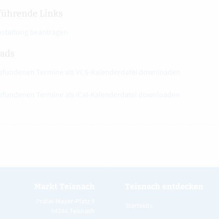
führende Links
nstaltung beantragen
ads
gefundenen Termine als VCS-Kalenderdatei downloaden
gefundenen Termine als iCal-Kalenderdatei downloaden
Markt Teisnach
Teisnach entdecken
Prälat-Mayer-Platz 5
Startseite
94244 Teisnach