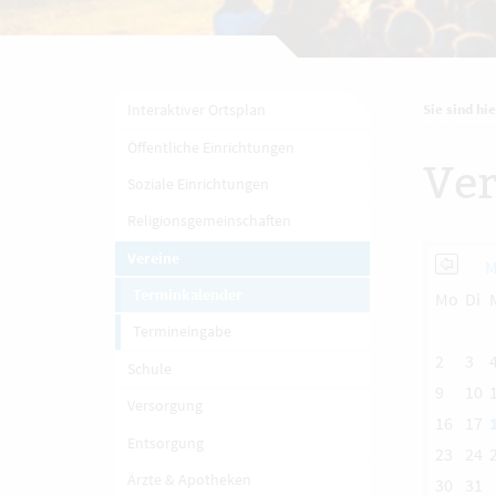
Interaktiver Ortsplan
Sie sind hie
Öffentliche Einrichtungen
Ver
Soziale Einrichtungen
Religionsgemeinschaften
Vereine
M
Terminkalender
Mo
Di
Termineingabe
2
3
Schule
9
10
Versorgung
16
17
Entsorgung
23
24
Ärzte & Apotheken
30
31