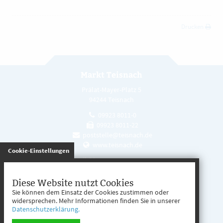
Drucken
Markt Teisnach
Prälat-Mayer-Platz 5
94244 Teisnach
09923 8011-0
09923 8011-22
poststelle@teisnach.de
www.teisnach.de
gespeichert
Cookie-Einstellungen
Öffnungszeiten
Mo. - Fr. 08:00 - 12:00 Uhr
Diese Website nutzt Cookies
Sie können dem Einsatz der Cookies zustimmen oder
Mo. - Mi. 13:00 - 16:00 Uhr
widersprechen. Mehr Informationen finden Sie in unserer
Datenschutzerklärung.
Do. 13:00 - 17:00 Uhr