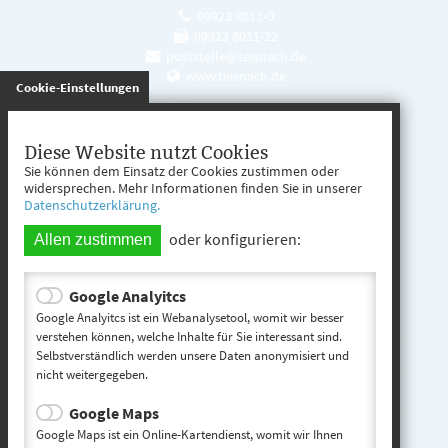
09923 8011-0
09923 8011-22
poststelle@teisnach.de
www.teisnach.de
gespeichert
Cookie-Einstellungen
Öffnungszeiten
Mo. - Fr. 08:00 - 12:00 Uhr
Diese Website nutzt Cookies
Sie können dem Einsatz der Cookies zustimmen oder
Mo. - Mi. 13:00 - 16:00 Uhr
widersprechen. Mehr Informationen finden Sie in unserer
Datenschutzerklärung.
Do. 13:00 - 17:00 Uhr
oder konfigurieren:
Allen zustimmen
Google Analyitcs
Teisnach entdecken
Google Analyitcs ist ein Webanalysetool, womit wir besser
verstehen können, welche Inhalte für Sie interessant sind.
Selbstverständlich werden unsere Daten anonymisiert und
Startseite
nicht weitergegeben.
Kontakt
Google Maps
Impressum
Google Maps ist ein Online-Kartendienst, womit wir Ihnen