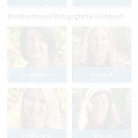
Erzieherinnen/Pädagogische Fachkraft
Caro Strohmaier
Angela Laut
Barbara Cimino
Tanja Graf