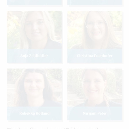
Anja Zeitlhöfler
Christina Edenhofer
Rebekka Holland
Mirijam Peter