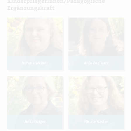
Kinderpflegerinnen/Pädagogische
Ergänzungskraft
Verena Weindl
Anja Zoglauer
Jutta Geiger
Nicole Raster