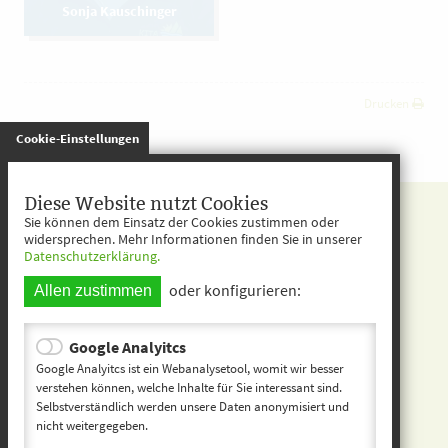
Sonja Kauschinger
Drucken
gespeichert
Cookie-Einstellungen
Kita entdecken
Diese Website nutzt Cookies
Sie können dem Einsatz der Cookies zustimmen oder
Startseite
widersprechen. Mehr Informationen finden Sie in unserer
Datenschutzerklärung.
Kontakt
oder konfigurieren:
Allen zustimmen
Impressum
Datenschutz
Google Analyitcs
Google Analyitcs ist ein Webanalysetool, womit wir besser
Inhaltsverzeichnis
verstehen können, welche Inhalte für Sie interessant sind.
Selbstverständlich werden unsere Daten anonymisiert und
nicht weitergegeben.
Kindertageseinrichtu