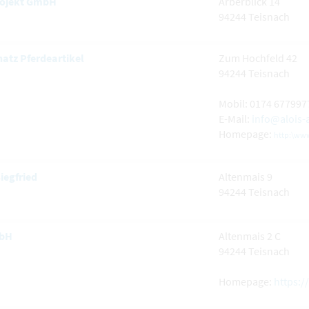
rojekt GmbH
Arberblick 14
94244 Teisnach
hatz Pferdeartikel
Zum Hochfeld 42
94244 Teisnach
Mobil: 0174 677997
E-Mail:
info@alois-
Homepage:
http:\www
iegfried
Altenmais 9
94244 Teisnach
bH
Altenmais 2 C
94244 Teisnach
Homepage:
https: