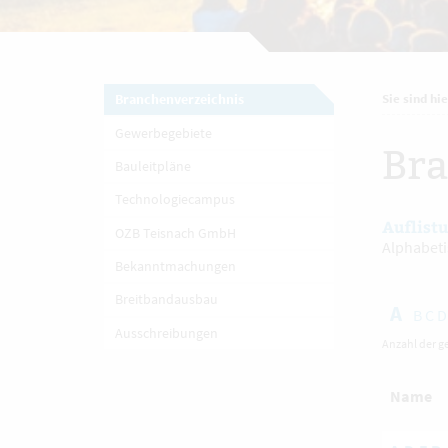
Branchenverzeichnis
Sie sind hie
Gewerbegebiete
Bra
Bauleitpläne
Technologiecampus
Auflist
OZB Teisnach GmbH
Alphabeti
Bekanntmachungen
Breitbandausbau
A
B
C
D
Ausschreibungen
Anzahl der g
Name