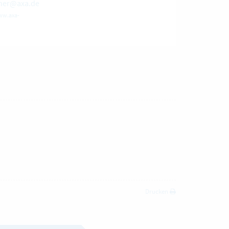
iner@axa.de
ww.axa-
Drucken