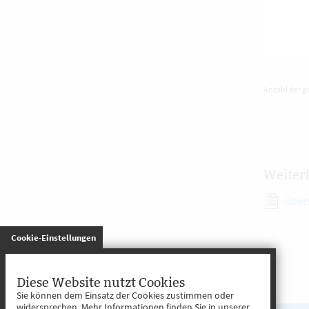
Anzahl der g
Weiter
Über
gespeichert
Cookie-Einstellungen
Diese Website nutzt Cookies
Sie können dem Einsatz der Cookies zustimmen oder
widersprechen. Mehr Informationen finden Sie in unserer