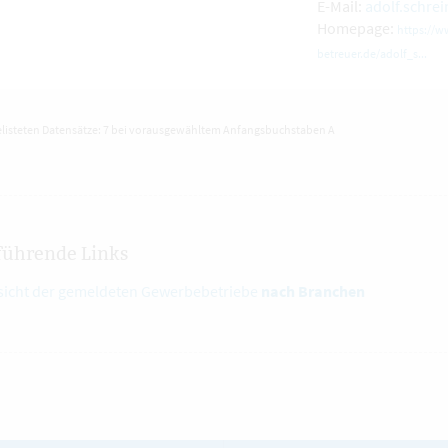
E-Mail:
adolf.schre
Homepage:
https://w
betreuer.de/adolf_s...
elisteten Datensätze: 7 bei vorausgewähltem Anfangsbuchstaben A
führende Links
sicht der gemeldeten Gewerbebetriebe
nach Branchen