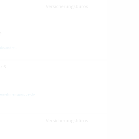
Versicherungsbüros
9
.de/andre...
z 6
nternehmensgruppe-dr-
Versicherungsbüros