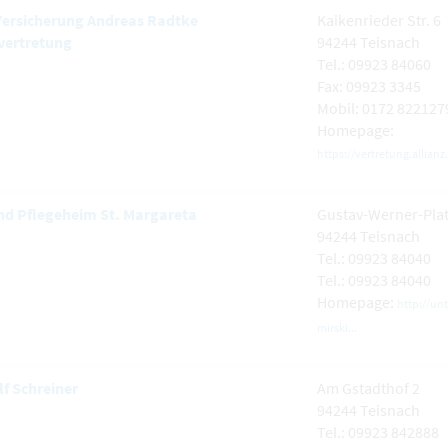
 Versicherung Andreas Radtke
Kaikenrieder Str. 6
vertretung
94244 Teisnach
Tel.: 09923 84060
Fax: 09923 3345
Mobil: 0172 822127
Homepage:
https://vertretung.allianz
und Pflegeheim St. Margareta
Gustav-Werner-Plat
94244 Teisnach
Tel.: 09923 84040
Tel.: 09923 84040
Homepage:
http://u
mirski...
f Schreiner
Am Gstadthof 2
94244 Teisnach
Tel.: 09923 842888