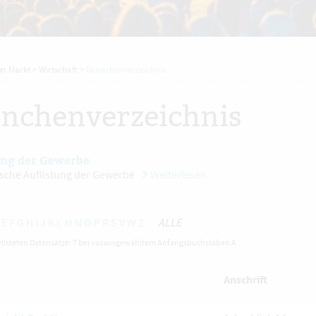
r:
Markt
>
Wirtschaft
>
Branchenverzeichnis
nchenverzeichnis
ung der Gewerbe
sche Auflistung der Gewerbe
Weiterlesen
E
F
G
H
I
J
K
L
M
N
O
P
R
S
V
W
Z
ALLE
elisteten Datensätze: 7 bei vorausgewähltem Anfangsbuchstaben A
Anschrift