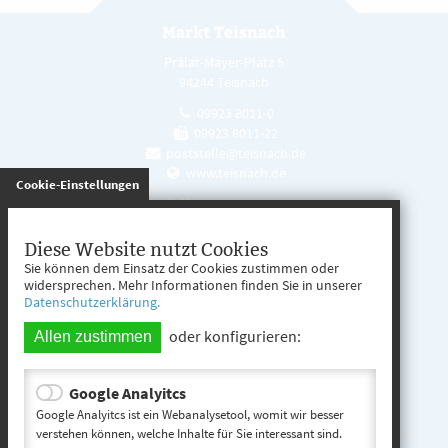
Markt Teisnach
Prälat-Mayer-Platz 5
94244 Teisnach
09923 8011-0
09923 8011-22
poststelle@teisnach.de
www.teisnach.de
gespeichert
Cookie-Einstellungen
Öffnungszeiten
Mo. - Fr. 08:00 - 12:00 Uhr
Diese Website nutzt Cookies
Sie können dem Einsatz der Cookies zustimmen oder
Mo. - Mi. 13:00 - 16:00 Uhr
widersprechen. Mehr Informationen finden Sie in unserer
Datenschutzerklärung.
Do. 13:00 - 17:00 Uhr
oder konfigurieren:
Allen zustimmen
Google Analyitcs
Teisnach entdecken
Google Analyitcs ist ein Webanalysetool, womit wir besser
verstehen können, welche Inhalte für Sie interessant sind.