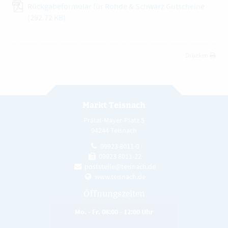
Rückgabeformular für Rohde & Schwarz Gutscheine
(292.72 KB)
Drucken
Markt Teisnach
Prälat-Mayer-Platz 5
94244 Teisnach
09923 8011-0
09923 8011-22
poststelle@teisnach.de
www.teisnach.de
Öffnungszeiten
Mo. - Fr. 08:00 - 12:00 Uhr