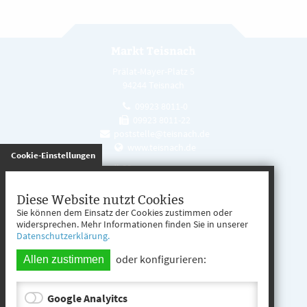
Markt Teisnach
Prälat-Mayer-Platz 5
94244 Teisnach
09923 8011-0
09923 8011-22
poststelle@teisnach.de
www.teisnach.de
gespeichert
Cookie-Einstellungen
Öffnungszeiten
Mo. - Fr. 08:00 - 12:00 Uhr
Diese Website nutzt Cookies
Sie können dem Einsatz der Cookies zustimmen oder
Mo. - Mi. 13:00 - 16:00 Uhr
widersprechen. Mehr Informationen finden Sie in unserer
Datenschutzerklärung.
Do. 13:00 - 17:00 Uhr
oder konfigurieren:
Allen zustimmen
Google Analyitcs