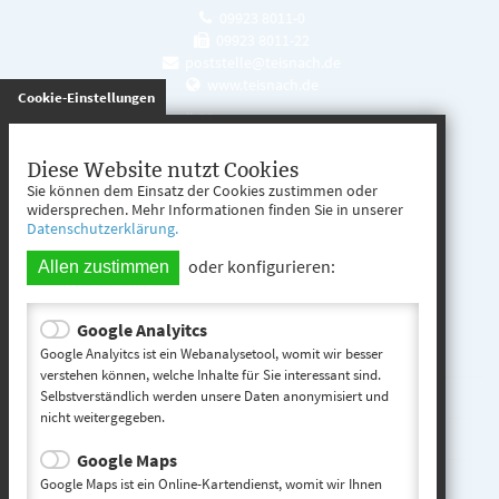
09923 8011-0
09923 8011-22
poststelle@teisnach.de
www.teisnach.de
gespeichert
Cookie-Einstellungen
Öffnungszeiten
Mo. - Fr. 08:00 - 12:00 Uhr
Diese Website nutzt Cookies
Sie können dem Einsatz der Cookies zustimmen oder
Mo. - Mi. 13:00 - 16:00 Uhr
widersprechen. Mehr Informationen finden Sie in unserer
Datenschutzerklärung.
Do. 13:00 - 17:00 Uhr
oder konfigurieren:
Allen zustimmen
Google Analyitcs
Teisnach entdecken
Google Analyitcs ist ein Webanalysetool, womit wir besser
verstehen können, welche Inhalte für Sie interessant sind.
Selbstverständlich werden unsere Daten anonymisiert und
Startseite
nicht weitergegeben.
Kontakt
Google Maps
Impressum
Google Maps ist ein Online-Kartendienst, womit wir Ihnen