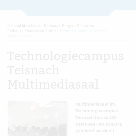
Sie sind hier:
Markt
>
Rathaus & Bürger
>
Dienste im
Rathaus
>
Standesamt/Heirat
>
Technologiecampus Teisnach
Multimediasaal
Technologiecampus
Teisnach
Multimediasaal
Multimediasaal im
Technologiecampus
Teisnach (bis zu 120
Personen - muss extra
gemietet werden!)