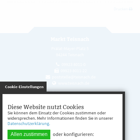
Drucken
Markt Teisnach
Prälat-Mayer-Platz 5
94244 Teisnach
09923 8011-0
09923 8011-22
poststelle@teisnach.de
www.teisnach.de
gespeichert
Cookie-Einstellungen
Öffnungszeiten
Mo. - Fr. 08:00 - 12:00 Uhr
Diese Website nutzt Cookies
Sie können dem Einsatz der Cookies zustimmen oder
Mo. - Mi. 13:00 - 16:00 Uhr
widersprechen. Mehr Informationen finden Sie in unserer
Datenschutzerklärung.
Do. 13:00 - 17:00 Uhr
oder konfigurieren:
Allen zustimmen