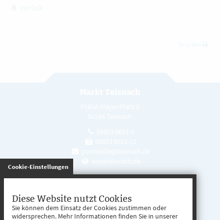
zurück
Drucken
Markt Teisnach
Prälat-Mayer-Platz 5
94244 Teisnach
09923 8011-0
09923 8011-22
poststelle@teisnach.de
www.teisnach.de
gespeichert
Cookie-Einstellungen
Öffnungszeiten
Mo. - Fr. 08:00 - 12:00 Uhr
Diese Website nutzt Cookies
Sie können dem Einsatz der Cookies zustimmen oder
Mo. - Mi. 13:00 - 16:00 Uhr
widersprechen. Mehr Informationen finden Sie in unserer