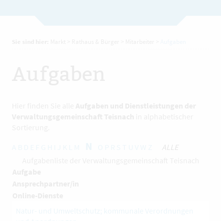
Sie sind hier:
Markt
>
Rathaus & Bürger
>
Mitarbeiter
>
Aufgaben
Aufgaben
Hier finden Sie alle
Aufgaben und Dienstleistungen der
Verwaltungsgemeinschaft Teisnach
in alphabetischer
Sortierung.
N
A
B
D
E
F
G
H
I
J
K
L
M
O
P
R
S
T
U
V
W
Z
ALLE
Aufgabenliste der Verwaltungsgemeinschaft Teisnach
Aufgabe
Ansprechpartner/in
Online-Dienste
Natur- und Umweltschutz; kommunale Verordnungen